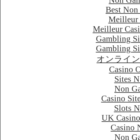
Best Non
Meilleur
Meilleur Cas
Gambling Si
Gambling Si
オンライ
Casino 
Sites 
Non Ga
Casino Sit
Slots 
UK Casino
Casino 
Non Ga