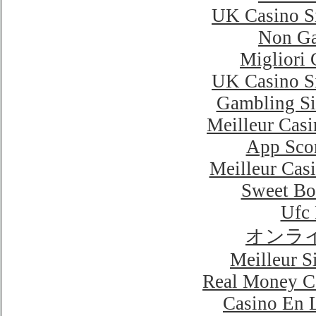
UK Casino S
Non Ga
Migliori
UK Casino S
Gambling Si
Meilleur Cas
App Sco
Meilleur Cas
Sweet Bo
Ufc 
オンラ
Meilleur Si
Real Money C
Casino En 