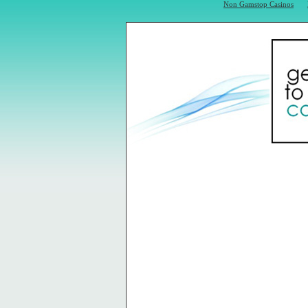
Non Gamstop Casinos