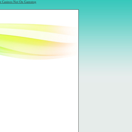
e Casinos Not On Gamstop