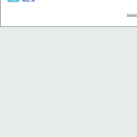
Domain 