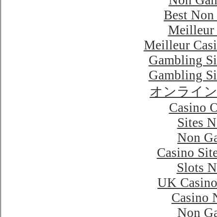
Best Non
Meilleur
Meilleur Cas
Gambling Si
Gambling Si
オンライ
Casino 
Sites 
Non Ga
Casino Sit
Slots 
UK Casino
Casino 
Non Ga