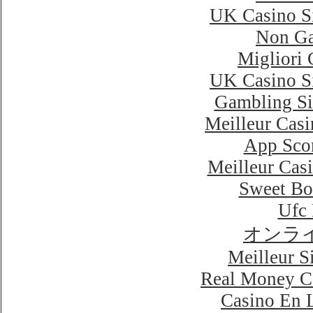
UK Casino S
Non Ga
Migliori
UK Casino S
Gambling Si
Meilleur Cas
App Sco
Meilleur Cas
Sweet Bo
Ufc 
オンラ
Meilleur Si
Real Money C
Casino En 