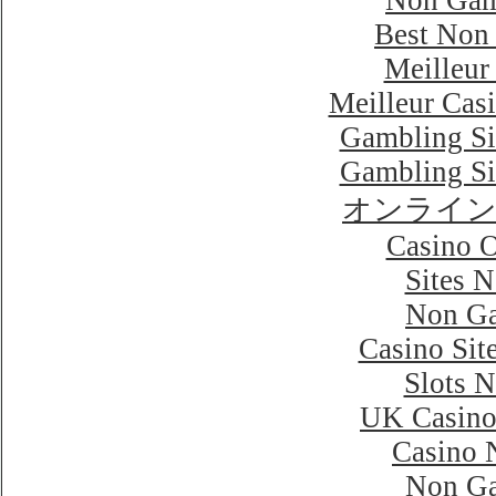
Best Non
Meilleur
Meilleur Cas
Gambling Si
Gambling Si
オンライ
Casino 
Sites 
Non Ga
Casino Sit
Slots 
UK Casino
Casino 
Non Ga