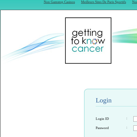
Non Gamstop Casinos
Meilleurs Sites De Paris Sportifs
No
Login
:
Login ID
:
Password